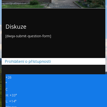
e
Diskuze
[dwqa-submit-question-form]
Prohlášení o přístupnosti
+
26
°
C
H:
+
33°
L:
+
14°