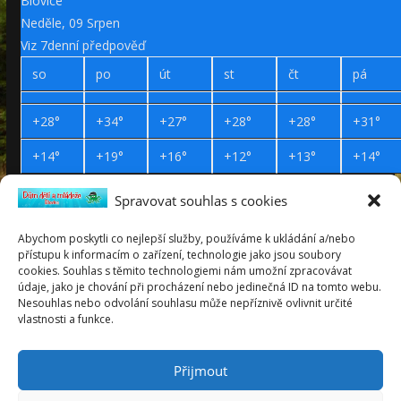
Blovice
Neděle, 09 Srpen
Viz 7denní předpověď
so
po
út
st
čt
pá
+
28°
+
34°
+
27°
+
28°
+
28°
+
31°
+
14°
+
19°
+
16°
+
12°
+
13°
+
14°
Spravovat souhlas s cookies
Prohlášení o přístupnosti
Webdesign Petr Háček © 2019
Abychom poskytli co nejlepší služby, používáme k ukládání a/nebo
přístupu k informacím o zařízení, technologie jako jsou soubory
neděle
cookies. Souhlas s těmito technologiemi nám umožní zpracovávat
9
údaje, jako je chování při procházení nebo jedinečná ID na tomto webu.
srpen
Nesouhlas nebo odvolání souhlasu může nepříznivě ovlivnit určité
2026
vlastnosti a funkce.
Roman
týden 32
Přijmout