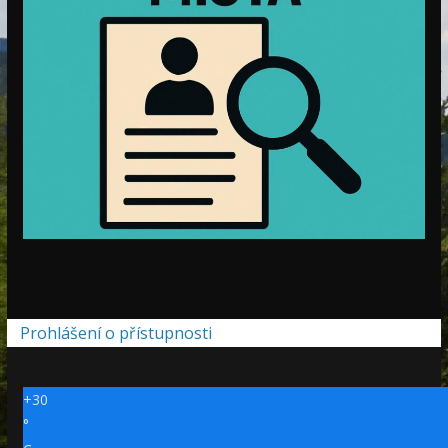
Prohlášení o přístupnosti
+
30
°