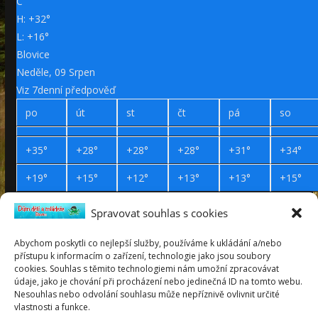
C
H:
+
32°
L:
+
16°
Blovice
Neděle, 09 Srpen
Viz 7denní předpověď
po
út
st
čt
pá
so
+
35°
+
28°
+
28°
+
28°
+
31°
+
34°
+
19°
+
15°
+
12°
+
13°
+
13°
+
15°
Spravovat souhlas s cookies
Prohlášení o přístupnosti
Webdesign Petr Háček © 2019
Abychom poskytli co nejlepší služby, používáme k ukládání a/nebo
přístupu k informacím o zařízení, technologie jako jsou soubory
neděle
cookies. Souhlas s těmito technologiemi nám umožní zpracovávat
9
údaje, jako je chování při procházení nebo jedinečná ID na tomto webu.
srpen
Nesouhlas nebo odvolání souhlasu může nepříznivě ovlivnit určité
2026
vlastnosti a funkce.
Roman