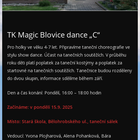
e
TK Magic Blovice dance „C“
Pro holky ve věku 4-7 let. Připravíme taneční choreografie ve
stylu show dance. Účast na tanečních soutěžích. V průběhu
roku děti platí poplatek za taneční kostýmy a poplatek za
startovné na tanečních soutěžích. Tanečnice budou rozděleny
do dvou skupin, informace sdělíme během září.
Den a čas konání: Pondělí, 16:00 – 18:00 hodin
Začínáme: v pondělí 15.9. 2025
Místo: Stará škola, Bělohrobského ul., taneční sálek
Vedoucí: Yvona Plojharová, Alena Pohanková, Bára