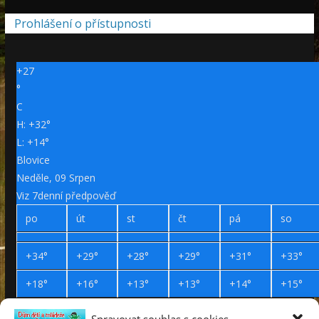
Prohlášení o přístupnosti
+
27
°
C
H:
+
32°
L:
+
14°
Blovice
Neděle, 09 Srpen
Viz 7denní předpověď
po
út
st
čt
pá
so
+
34°
+
29°
+
28°
+
29°
+
31°
+
33°
+
18°
+
16°
+
13°
+
13°
+
14°
+
15°
Spravovat souhlas s cookies