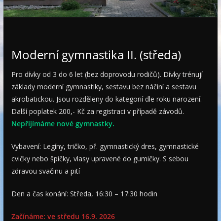
e
Moderní gymnastika II. (středa)
Pro dívky od 3 do 6 let (bez doprovodu rodičů). Dívky trénují
základy moderní gymnastiky, sestavu bez náčiní a sestavu
akrobatickou. Jsou rozděleny do kategorií dle roku narození.
Další poplatek 200,- Kč za registraci v případě závodů.
Nepřijímáme nové gymnastky.
Vybavení: Legíny, tričko, př. gymnastický dres, gymnastické
cvičky nebo špičky, vlasy upravené do gumičky. S sebou
zdravou svačinu a pití
Den a čas konání: Středa, 16:30 – 17:30 hodin
Začínáme: ve středu 16.9. 2026