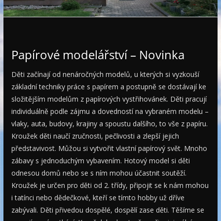
e
Papírové modelářství – Novinka
Děti začínají od nenáročných modelů, u kterých si vyzkouší
základní techniky práce s papírem a postupně se dostávají ke
složitějším modelům z papírových vystřihovánek. Děti pracují
individuálně podle zájmu a dovedností na vybraném modelu –
vlaky, auta, budovy, krajiny a spoustu dalšího, to vše z papíru.
Kroužek děti naučí zručnosti, pečlivosti a zlepší jejich
představivost. Můžou si vytvořit vlastní papírový svět. Mnoho
zábavy s jednoduchým vybavením. Hotový model si děti
odnesou domů nebo se s ním mohou účastnit soutěží.
Kroužek je určen pro děti od 2. třídy, připojit se k nám mohou
i tatínci nebo dědečkové, kteří se tímto hobby už dříve
zabývali. Děti přivedou dospělé, dospělí zase děti. Těšíme se