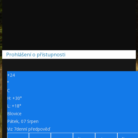
Prohlášení o přístupnosti
+
24
°
C
H:
+
30°
L:
+
18°
Blovice
Pátek, 07 Srpen
Viz 7denní předpověď