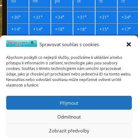
so
ne
po
út
st
čt
+
30°
+
31°
+
34°
+
31°
+
31°
+
34°
+
14°
+
14°
+
18°
+
18°
+
15°
+
17°
Spravovat souhlas s cookies
Prohlášení o přístupnosti
Webdesign Petr Háček © 2019
Abychom poskytli co nejlepší služby, používáme k ukládání a/nebo
přístupu k informacím o zařízení, technologie jako jsou soubory
pátek
cookies. Souhlas s těmito technologiemi nám umožní zpracovávat
7
údaje, jako je chování při procházení nebo jedinečná ID na tomto webu.
srpen
Nesouhlas nebo odvolání souhlasu může nepříznivě ovlivnit určité
2026
vlastnosti a funkce.
Lada
týden 32
Přijmout
Odmítnout
Copyright © 2026
Dům dětí a mládeže Blovice
. Všechna práva
Zobrazit předvolby
vyhrazena.