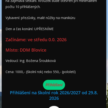
na zajímavá setkání. Kroužek bude otevřen při minimálním
počtu 10 přihlášených.
Vybavení: přezůvky, malé nůžky na manikúru
Den a čas konání: UPŘESNÍME
Začínáme: ve středu 0.0. 2026
Místo: DDM Blovice
Vedoucí: Ing. Božena Šroubková
Cena: 1000,- (školní rok) nebo 550,- (pololetí)
Přihlášení
Přihlášení na školní rok 2026/2027 od 29.8.
2026