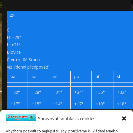
+
29
°
C
H:
+
29°
L:
+
21°
Blovice
Čtvrtek, 06 Srpen
Viz 7denní předpověď
pá
so
ne
po
út
st
+
30°
+
28°
+
31°
+
34°
+
35°
+
32°
+
17°
+
15°
+
14°
+
17°
+
19°
+
18°
Spravovat souhlas s cookies
Prohlášení o přístupnosti
Webdesign Petr Háček © 2019
Abychom poskytli co nejlepší služby, používáme k ukládání a/nebo