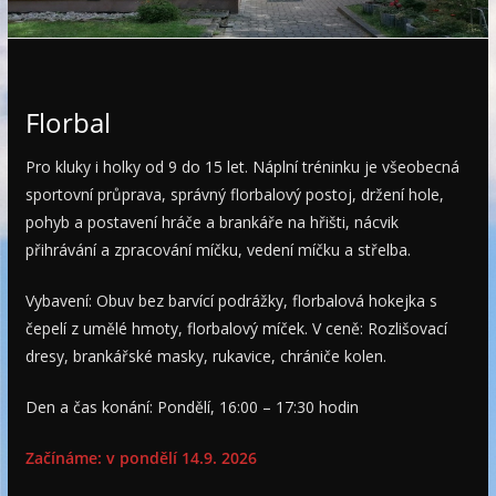
e
Florbal
Pro kluky i holky od 9 do 15 let. Náplní tréninku je všeobecná
sportovní průprava, správný florbalový postoj, držení hole,
pohyb a postavení hráče a brankáře na hřišti, nácvik
přihrávání a zpracování míčku, vedení míčku a střelba.
Vybavení: Obuv bez barvící podrážky, florbalová hokejka s
čepelí z umělé hmoty, florbalový míček. V ceně: Rozlišovací
dresy, brankářské masky, rukavice, chrániče kolen.
Den a čas konání: Pondělí, 16:00 – 17:30 hodin
Začínáme: v pondělí 14.9. 2026