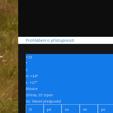
Prohlášení o přístupnosti
+
33
°
C
H:
+
34°
L:
+
21°
Blovice
Středa, 05 Srpen
Viz 7denní předpověď
čt
pá
so
ne
po