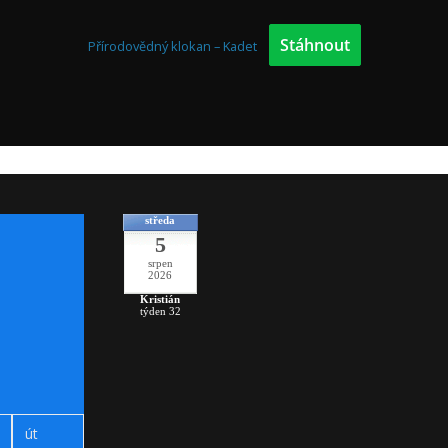
Stáhnout
Přírodovědný klokan – Kadet
středa
5
srpen
2026
Kristián
týden 32
út