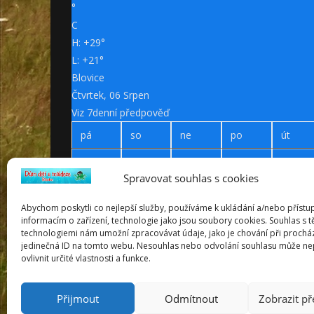
°
C
H:
+
29°
L:
+
21°
Blovice
Čtvrtek, 06 Srpen
Viz 7denní předpověď
pá
so
ne
po
út
+
30°
+
28°
+
31°
+
34°
+
35°
Spravovat souhlas s cookies
+
17°
+
15°
+
14°
+
17°
+
19°
Abychom poskytli co nejlepší služby, používáme k ukládání a/nebo přístu
informacím o zařízení, technologie jako jsou soubory cookies. Souhlas s 
technologiemi nám umožní zpracovávat údaje, jako je chování při prochá
Prohlášení o přístupnosti
jedinečná ID na tomto webu. Nesouhlas nebo odvolání souhlasu může ne
Webdesign Petr Háček © 2019
ovlivnit určité vlastnosti a funkce.
Přijmout
Odmítnout
Zobrazit p