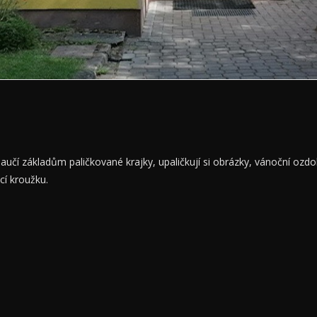
e naučí základům paličkované krajky, upaličkují si obrázky, vánoční ozd
cí kroužku.