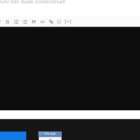
{}
[+]
čtvrtek