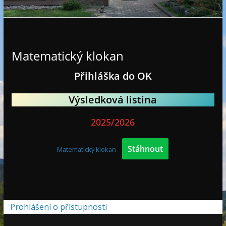
e
Matematický klokan
Přihláška do OK
Výsledková listina
2025/2026
Stáhnout
Matematický klokan
Prohlášení o přístupnosti