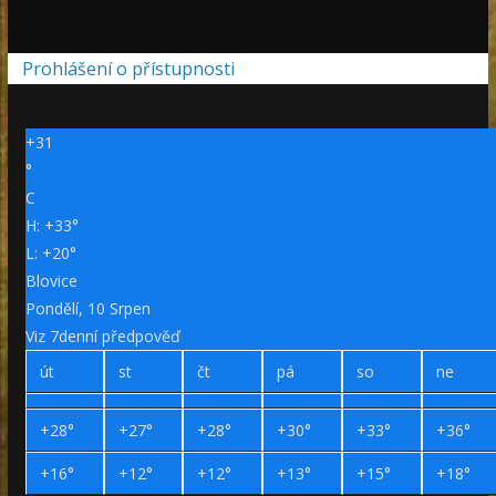
Prohlášení o přístupnosti
+
31
°
C
H:
+
33°
L:
+
20°
Blovice
Pondělí, 10 Srpen
Viz 7denní předpověď
út
st
čt
pá
so
ne
+
28°
+
27°
+
28°
+
30°
+
33°
+
36°
+
16°
+
12°
+
12°
+
13°
+
15°
+
18°