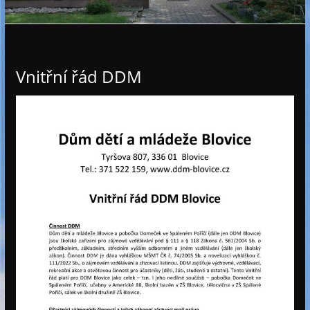
e
Vnitřní řád DDM