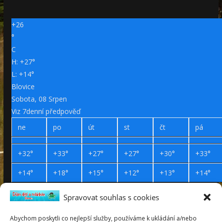
+
26
°
C
H:
+
27°
L:
+
14°
Blovice
Sobota, 08 Srpen
Viz 7denní předpověď
ne
po
út
st
čt
pá
+
32°
+
33°
+
27°
+
27°
+
30°
+
33°
+
14°
+
18°
+
15°
+
12°
+
13°
+
14°
Spravovat souhlas s cookies
Prohlášení o přístupnosti
Webdesign Petr Háček © 2019
Abychom poskytli co nejlepší služby, používáme k ukládání a/nebo