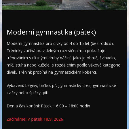
e
Moderní gymnastika (pátek)
Moderní gymnastika pro dívky od 4 do 15 let (bez rodičů).
Tréninky začíná pravidelným rozcvičením a pokračuje
trénováním s různými druhy náčiní, jako je obruč, švihadlo,
míč, stuha nebo kužele, s rozdělením podle věkové kategorie
dívek. Trénink probíhá na gymnastickém koberci.
Vybavení: Legíny, tričko, př. gymnastický dres, gymnastické
cvičky nebo špičky, pití
Den a čas konání: Pátek, 16:00 – 18:00 hodin
Začínáme: v pátek 18.9. 2026