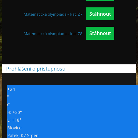
Stáhnout
Matematická olympiáda – kat. Z7
Stáhnout
Matematická olympiáda – kat. Z8
Prohlášení o přístupnosti
+
24
°
C
H:
+
30°
L:
+
18°
Blovice
Pátek, 07 Srpen