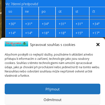
Viz 7denní předpověď
so
ne
po
út
st
čt
+
30°
+
31°
+
34°
+
31°
+
31°
+
34°
+
14°
+
14°
+
18°
+
18°
+
15°
+
17°
Spravovat souhlas s cookies
Prohlášení o přístupnosti
Webdesign Petr Háček © 2019
Abychom poskytli co nejlepší služby, používáme k ukládání a/nebo
přístupu k informacím o zařízení, technologie jako jsou soubory
pátek
cookies. Souhlas s těmito technologiemi nám umožní zpracovávat
7
údaje, jako je chování při procházení nebo jedinečná ID na tomto webu.
srpen
Nesouhlas nebo odvolání souhlasu může nepříznivě ovlivnit určité
2026
vlastnosti a funkce.
Lada
týden 32
Přijmout
Odmítnout
Copyright © 2026
Dům dětí a mládeže Blovice
. Všechna práva