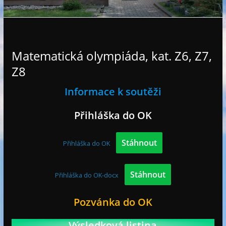
e
Matematická olympiáda, kat. Z6, Z7,
Z8
Informace k soutěži
Přihláška do OK
Stáhnout
Přihláška do OK
Stáhnout
Přihláška do OK-docx
Pozvánka do OK
Výsledková listina