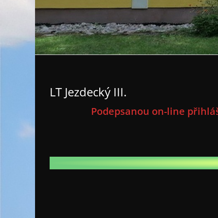
LT Jezdecký III.
Podepsanou on-line přihláš