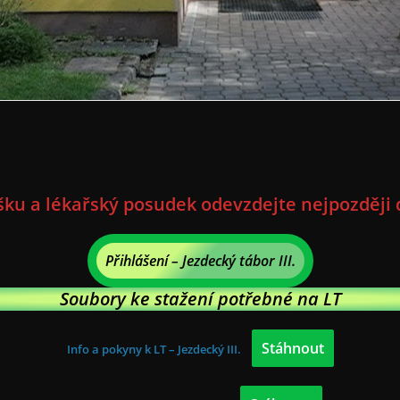
ku a lékařský posudek odevzdejte nejpozději 
Přihlášení – Jezdecký tábor III.
Soubory ke stažení potřebné na LT
Stáhnout
Info a pokyny k LT – Jezdecký III.