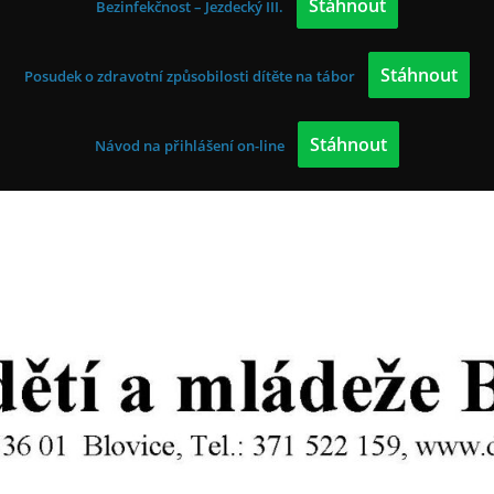
Stáhnout
Bezinfekčnost – Jezdecký III.
Stáhnout
Posudek o zdravotní způsobilosti dítěte na tábor
Stáhnout
Návod na přihlášení on-line