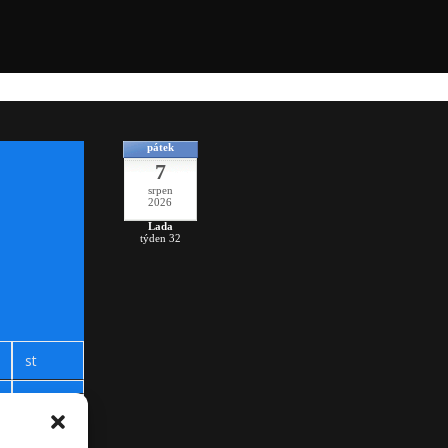
pátek
7
srpen
2026
Lada
týden 32
st
+
31°