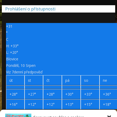
Prohlášení o přístupnosti
+
31
°
C
H:
+
33°
L:
+
20°
Blovice
Pondělí, 10 Srpen
Viz 7denní předpověď
út
st
čt
pá
so
ne
+
28°
+
27°
+
28°
+
30°
+
33°
+
36°
+
16°
+
12°
+
12°
+
13°
+
15°
+
18°