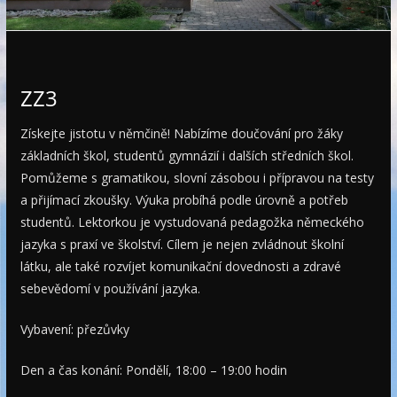
e
ZZ3
Získejte jistotu v němčině! Nabízíme doučování pro žáky
základních škol, studentů gymnázií i dalších středních škol.
Pomůžeme s gramatikou, slovní zásobou i přípravou na testy
a přijímací zkoušky. Výuka probíhá podle úrovně a potřeb
studentů. Lektorkou je vystudovaná pedagožka německého
jazyka s praxí ve školství. Cílem je nejen zvládnout školní
látku, ale také rozvíjet komunikační dovednosti a zdravé
sebevědomí v používání jazyka.
Vybavení: přezůvky
Den a čas konání: Pondělí, 18:00 – 19:00 hodin