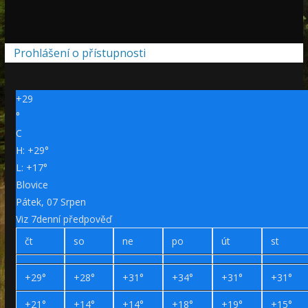
Prohlášení o přístupnosti
+
29
°
C
H:
+
29°
L:
+
17°
Blovice
Pátek, 07 Srpen
Viz 7denní předpověď
čt
so
ne
po
út
st
+
29°
+
28°
+
31°
+
34°
+
31°
+
31°
+
21°
+
14°
+
14°
+
18°
+
19°
+
15°