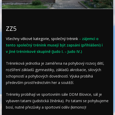
e
ZZ5
Všechny věkové kategorie, společný trénink
–
zájemci o
tento společný trénink musejí být zapsáni (přihlášeni) i
v jiné tréninkové skupině (Judo I. – Judo IV.)
Tréninková jednotka je zaměřena na pohybový rozvoj dětí,
rozšíření základů gymnastiky, základů akrobacie, silových
schopností a pohybových dovedností. Výuka probíhá
především prostřednictvím her a soutěží.
Tréninky probíhají ve sportovním sále DDM Blovice, sál je
vybaven tatami (judistická žíněnka). Po tatami se pohybujeme
bosí, nutné přezůvky a sportovní oděv (kimono)!