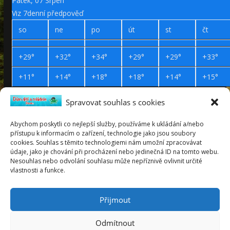
Pátek, 07 Srpen
Viz 7denní předpověď
so
ne
po
út
st
čt
+
29°
+
32°
+
34°
+
29°
+
29°
+
33°
+
11°
+
14°
+
18°
+
18°
+
14°
+
15°
Spravovat souhlas s cookies
Prohlášení o přístupnosti
Webdesign Petr Háček © 2019
Abychom poskytli co nejlepší služby, používáme k ukládání a/nebo
přístupu k informacím o zařízení, technologie jako jsou soubory
pátek
cookies. Souhlas s těmito technologiemi nám umožní zpracovávat
7
údaje, jako je chování při procházení nebo jedinečná ID na tomto webu.
srpen
Nesouhlas nebo odvolání souhlasu může nepříznivě ovlivnit určité
2026
vlastnosti a funkce.
Lada
týden 32
Přijmout
Odmítnout