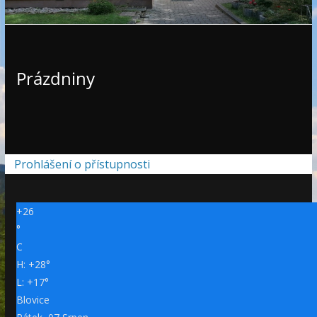
e
Prázdniny
Prohlášení o přístupnosti
+
26
°
C
H:
+
28°
L:
+
17°
Blovice